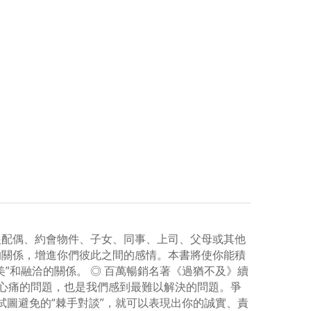
跟配偶、約會物件、子女、同事、上司、父母或其他
的關係，增進你們彼此之間的感情。本書將使你能積
”和融洽的關係。 ◎ 百萬暢銷名著《過猶不及》續
感心痛的問題，也是我們感到最難以解決的問題。爭
圖避免的“棘手對談”，就可以表現出你的誠實、責