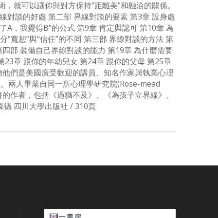
術，就可以讓你與對方保持“距離美”和融洽的關係。
線對談的好處 第二部 界線對談的要素 第3章 設身處
了A，我覺得B”的公式 第9章 肯定與認可 第10章 為
區分“寬恕”與“信任”的不同 第三部 界線對談的方法 第
 第四部 裝備自己界線對談的能力 第19章 為什麼需要
23章 跟你的年幼兒女 第24章 跟你的父母 第25章
·湯森德他們是美國廣受歡迎的講員、知名作家與執業心理
。兩人畢業自同一所心理學研究院(Rose-mead
是很多暢銷書的作者，包括《過猶不及》、《為孩子立界線》、
湯森德 四川大學出版社 / 310頁