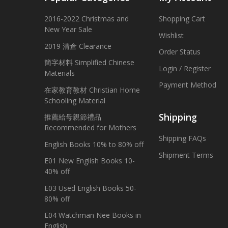
2016-2022 Christmas and
Shopping Cart
New Year Sale
Wishlist
2019 清倉 Clearance
Order Status
簡字材料 Simplified Chinese
Login / Register
Materials
Payment Method
在家教育教材 Christian Home
Schooling Material
Shipping
推薦給母親節禮品
Recommended for Mothers
Shipping FAQs
English Books 10% to 80% off
Shipment Terms
E01 New English Books 10-
40% off
E03 Used English Books 50-
80% off
E04 Watchman Nee Books in
English