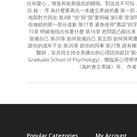
任和愛心，增進和改善彼此的關係。對談並不可怕，
目 錄： 序 為什麼要再出一本建立界線的書 第一部
地與對方同在 第4章 “你”與“我”要明確 第5章 澄
你做錯的那一部分道歉 第11章 避免使用“應該”的字眼
15章 明確地指出你要什麼 第16章 把問題凸顯出來
裝備自己 第20章 如何裝備自己 第五部 如何與周遭
跟你的成年子女 第26章 跟你的同事 第27章 跟
醫師，並共同主持全美播出的心理諮詢節目“新生命”
Graduate School of Psycholo
《為約會立界線》等。 作者：[美]
Popular Categories
My Account