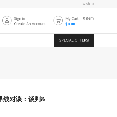
Wishlist
0
item
Sign in
My Cart
Create An Account
$0.00
SPECIAL OFFERS!
界线对谈：谈判&