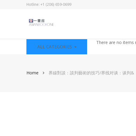
Hotline: +1 (206) 659-0699
There are no items 
ALL CATEGORIES
Home
界線對談：談判藝術的技巧/界线对谈：谈判&
Skip
to
the
end