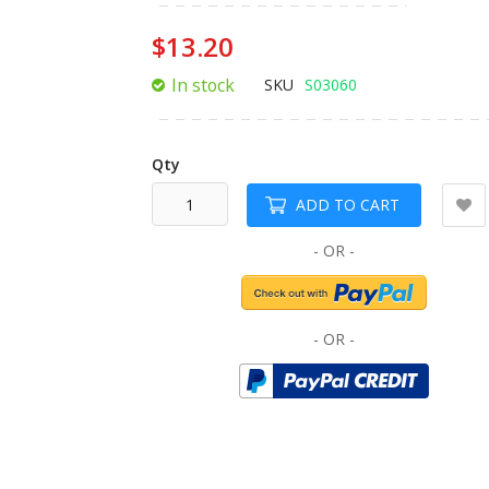
of
the
$13.20
images
gallery
In stock
SKU
S03060
Qty
ADD TO CART