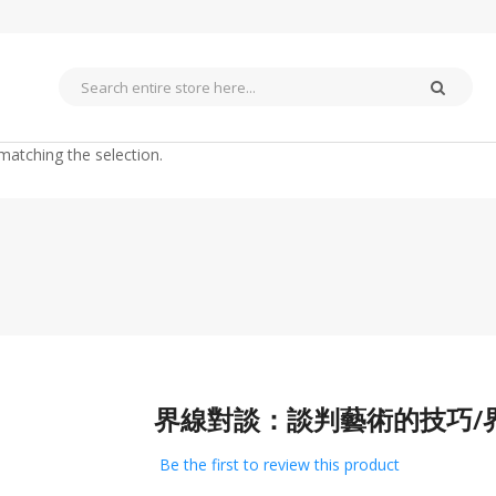
matching the selection.
界線對談：談判藝術的技巧/
Skip
to
the
Be the first to review this product
beginning