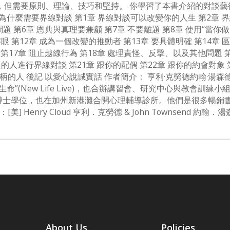
但需要原則、理論、技巧和堅持。 你學習了本書介紹的對談藝
 為什麼需要界線對談 第1章 界線對談可以改變你的人生 第2章 界
清問題 第6章 恩典與真理要兼顧 第7章 不要離題 第8章 使用“當你做
 第12章 成為一個改變的推動者 第13章 要具體明確 第14章 
 第17章 阻止越線行為 第18章 處理責怪、反擊、以及其他問題
的人進行界線對談 第21章 跟你的配偶 第22章 跟你的約會對象 第
有權柄的人 後記 以愛心說誠實話 作者簡介： 亨利·克勞德約翰
(New Life Live)，也合辦講習會、研究中心與教會訓練小組
gy)，獲臨床心理學博士學位，也在加州新港灘合開心理輔導診所。他們
 Henry Cloud 亨利．克勞德 & John Townsend 約翰．
About Us
Policies