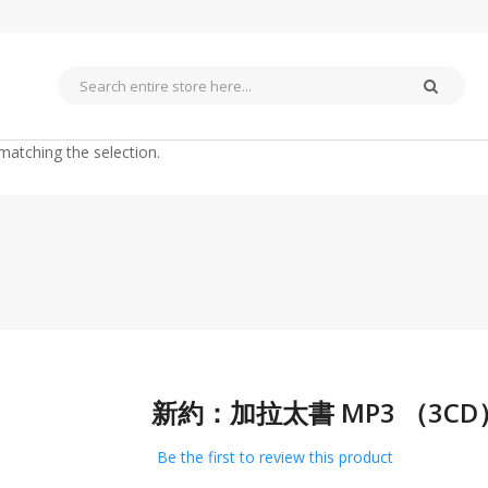
matching the selection.
新約：加拉太書 MP3 （3C
Skip
to
the
Be the first to review this product
beginning