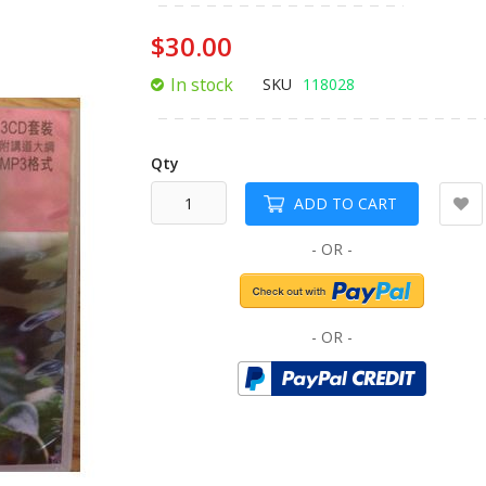
of
the
$30.00
images
gallery
In stock
SKU
118028
Qty
ADD TO CART