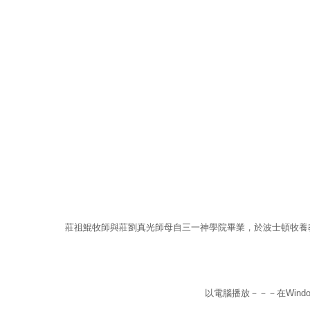
莊祖鯤牧師與莊劉真光師母自三一神學院畢業，於波士頓牧養
以電腦播放－－－在Windows 或M