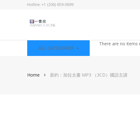
Hotline: +1 (206) 659-0699
There are no items 
ALL CATEGORIES
Home
新約：加拉太書 MP3 （3CD）國語主講
Skip
to
the
end