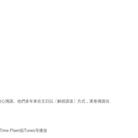
盡心傳講。他們多年來在主日以〔解經講道〕方式，逐卷傳講信
Time Plaer或iTunes等播放