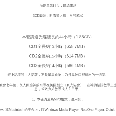
莊劉真光師母，國語主講
3CD套裝，附講道大綱，MP3格式
本套講道光碟總長約
44
小時（1.85
GB
）
CD1
全長約
15
小時（
658.7MB
）
CD2
全長約
15
小時（
614.7MB
）
CD3
全長約
14
小時（
586.1MB
）
經上記著說：人活著，不是單靠食物，乃是靠神口裡所出的一切話。
教會七年後，良人回應神的引導在美國創立〔真光協會〕，在神的話語教導上
息，並致力於教導成人主日學。
1。本碟講道為MP3格式，適用於：
acintosh的平台上，以Windows Media Player, RelaOne Player, Quick 