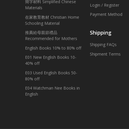
簡字材料 Simplified Chinese
Login / Register
Materials
Payment Method
在家教育教材 Christian Home
Schooling Material
Shipping
推薦給母親節禮品
Recommended for Mothers
Shipping FAQs
English Books 10% to 80% off
Shipment Terms
E01 New English Books 10-
40% off
E03 Used English Books 50-
80% off
E04 Watchman Nee Books in
English