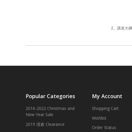
2。講道大綱為
Popular Categories
My Account
2016-2022 Christmas and
Shopping Cart
New Year Sale
Wishlist
2019 清倉 Clearance
Order Status