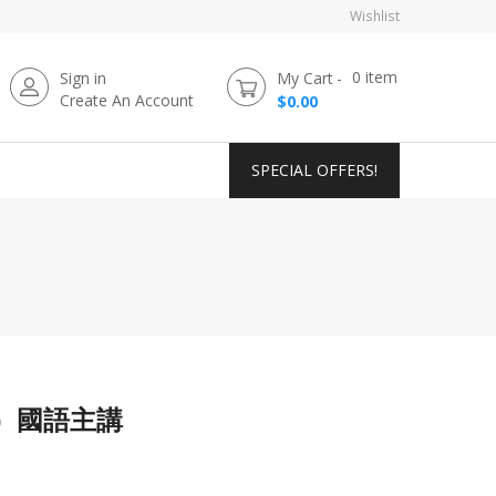
Wishlist
0
item
Sign in
My Cart
Create An Account
$0.00
SPECIAL OFFERS!
D）國語主講